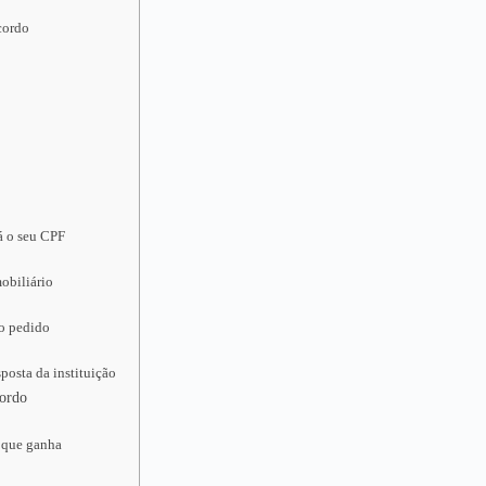
cordo
á o seu CPF
obiliário
 o pedido
posta da instituição
cordo
 que ganha