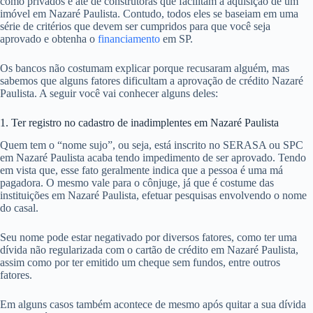
como privados e até de construtoras que facilitam a aquisição de um
imóvel em Nazaré Paulista. Contudo, todos eles se baseiam em uma
série de critérios que devem ser cumpridos para que você seja
aprovado e obtenha o
financiamento
em SP.
Os bancos não costumam explicar porque recusaram alguém, mas
sabemos que alguns fatores dificultam a aprovação de crédito Nazaré
Paulista. A seguir você vai conhecer alguns deles:
1. Ter registro no cadastro de inadimplentes em Nazaré Paulista
Quem tem o “nome sujo”, ou seja, está inscrito no SERASA ou SPC
em Nazaré Paulista acaba tendo impedimento de ser aprovado. Tendo
em vista que, esse fato geralmente indica que a pessoa é uma má
pagadora. O mesmo vale para o cônjuge, já que é costume das
instituições em Nazaré Paulista, efetuar pesquisas envolvendo o nome
do casal.
Seu nome pode estar negativado por diversos fatores, como ter uma
dívida não regularizada com o cartão de crédito em Nazaré Paulista,
assim como por ter emitido um cheque sem fundos, entre outros
fatores.
Em alguns casos também acontece de mesmo após quitar a sua dívida