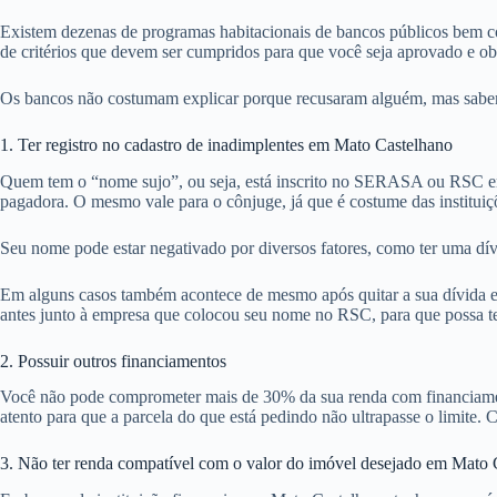
Existem dezenas de programas habitacionais de bancos públicos bem co
de critérios que devem ser cumpridos para que você seja aprovado e o
Os bancos não costumam explicar porque recusaram alguém, mas sabemos
1. Ter registro no cadastro de inadimplentes em Mato Castelhano
Quem tem o “nome sujo”, ou seja, está inscrito no SERASA ou RSC em
pagadora. O mesmo vale para o cônjuge, já que é costume das institui
Seu nome pode estar negativado por diversos fatores, como ter uma dív
Em alguns casos também acontece de mesmo após quitar a sua dívida em
antes junto à empresa que colocou seu nome no RSC, para que possa tent
2. Possuir outros financiamentos
Você não pode comprometer mais de 30% da sua renda com financiamentos
atento para que a parcela do que está pedindo não ultrapasse o limite. 
3. Não ter renda compatível com o valor do imóvel desejado em Mato 