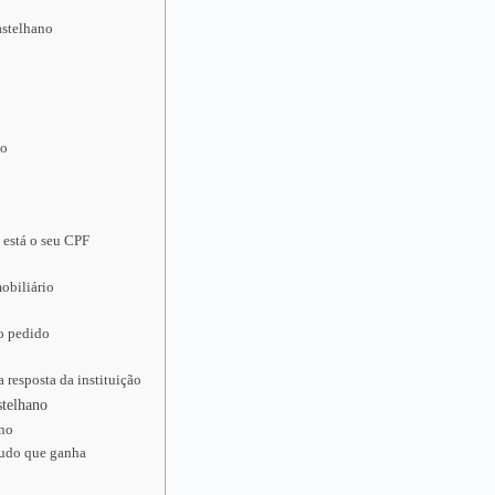
astelhano
no
 está o seu CPF
obiliário
 o pedido
 resposta da instituição
stelhano
ano
tudo que ganha