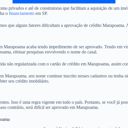
omo privados e até de construtoras que facilitam a aquisição de um i
nha o
financiamento
em SP.
s que alguns fatores dificultam a aprovação de crédito Marapoama. A 
 Marapoama acaba tendo impedimento de ser aprovado. Tendo em vista
poama, efetuar pesquisas envolvendo o nome do casal.
vida não regularizada com o cartão de crédito em Marapoama, assim com
 Marapoama, seu nome continue inscrito nesses cadastros ou tenha sid
ter seu crédito imobiliário.
. Isso é uma regra vigente em todo o país. Portanto, se você já possu
Caso contrário, será difícil ser aprovado em Marapoama.
apoama