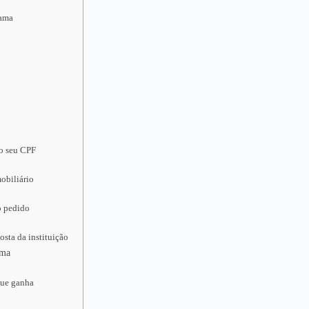
oama
 o seu CPF
obiliário
o pedido
sta da instituição
ama
que ganha