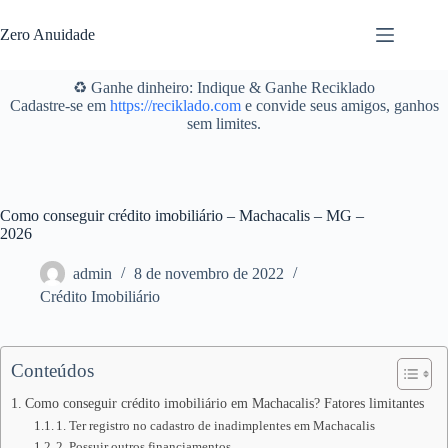
Pular
para
Zero Anuidade
o
conteúdo
♻️ Ganhe dinheiro: Indique & Ganhe Reciklado
Cadastre-se em
https://reciklado.com
e convide seus amigos, ganhos
sem limites.
Como conseguir crédito imobiliário – Machacalis – MG –
2026
admin
8 de novembro de 2022
Crédito Imobiliário
Conteúdos
Como conseguir crédito imobiliário em Machacalis? Fatores limitantes
1. Ter registro no cadastro de inadimplentes em Machacalis
2. Possuir outros financiamentos