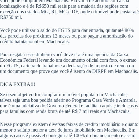
você pode comprar em Machacalis. Ela varia de acordo com a sua
localização e é de R$650 mil reais para a maioria das regiões com
exceção dos estados MG, RJ, MG e DF, onde o imóvel pode custar até
R$750 mil.
Você pode utilizar o saldo do FGTS para dar entrada, quitar até 80%
das parcelas dos próximos 12 meses ou para pagar a amortização do
crédito habitacional em Machacalis.
Para resgatar esse dinheiro você deve ir até uma agencia da Caixa
Econômica Federal levando um documento oficial com foto, o extrato
do FGTS, carteira de trabalho e a declaração de imposto de renda ou
um documento que prove que você é isento da DIRPF em Machacalis.
DICA EXTRA!!!
Se o seu objetivo for comprar um imóvel popular em Machacalis,
talvez seja uma boa pedida aderir ao Programa Casa Verde e Amarela,
que é uma iniciativa do Governo Federal e facilita a aquisição de casas
para famílias com renda bruta de até R$ 7 mil reais em Machacalis.
Nesse programa existem diversas faixas de crédito imobiliário e quanto
menor o salário menor a taxa de juros imobiliário em Machacalis. Em
alguns casos é possível conseguir até 100% do financiamento e assim