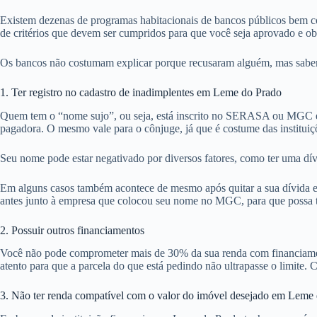
Existem dezenas de programas habitacionais de bancos públicos bem co
de critérios que devem ser cumpridos para que você seja aprovado e o
Os bancos não costumam explicar porque recusaram alguém, mas sabemo
1. Ter registro no cadastro de inadimplentes em Leme do Prado
Quem tem o “nome sujo”, ou seja, está inscrito no SERASA ou MGC em
pagadora. O mesmo vale para o cônjuge, já que é costume das institui
Seu nome pode estar negativado por diversos fatores, como ter uma dív
Em alguns casos também acontece de mesmo após quitar a sua dívida em
antes junto à empresa que colocou seu nome no MGC, para que possa ten
2. Possuir outros financiamentos
Você não pode comprometer mais de 30% da sua renda com financiamentos
atento para que a parcela do que está pedindo não ultrapasse o limite. 
3. Não ter renda compatível com o valor do imóvel desejado em Leme