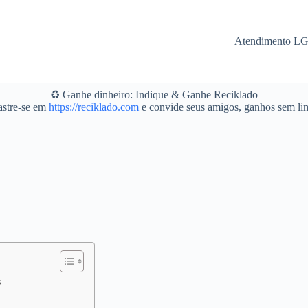
Atendimento L
♻️ Ganhe dinheiro: Indique & Ganhe Reciklado
stre-se em
https://reciklado.com
e convide seus amigos, ganhos sem lim
s