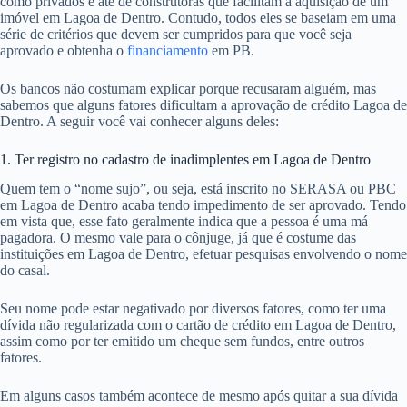
como privados e até de construtoras que facilitam a aquisição de um
imóvel em Lagoa de Dentro. Contudo, todos eles se baseiam em uma
série de critérios que devem ser cumpridos para que você seja
aprovado e obtenha o
financiamento
em PB.
Os bancos não costumam explicar porque recusaram alguém, mas
sabemos que alguns fatores dificultam a aprovação de crédito Lagoa de
Dentro. A seguir você vai conhecer alguns deles:
1. Ter registro no cadastro de inadimplentes em Lagoa de Dentro
Quem tem o “nome sujo”, ou seja, está inscrito no SERASA ou PBC
em Lagoa de Dentro acaba tendo impedimento de ser aprovado. Tendo
em vista que, esse fato geralmente indica que a pessoa é uma má
pagadora. O mesmo vale para o cônjuge, já que é costume das
instituições em Lagoa de Dentro, efetuar pesquisas envolvendo o nome
do casal.
Seu nome pode estar negativado por diversos fatores, como ter uma
dívida não regularizada com o cartão de crédito em Lagoa de Dentro,
assim como por ter emitido um cheque sem fundos, entre outros
fatores.
Em alguns casos também acontece de mesmo após quitar a sua dívida