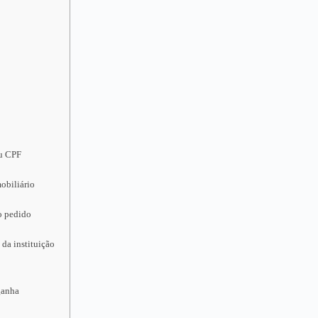
eu CPF
obiliário
o pedido
 da instituição
ganha