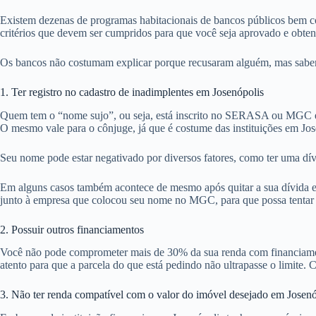
Existem dezenas de programas habitacionais de bancos públicos bem co
critérios que devem ser cumpridos para que você seja aprovado e obte
Os bancos não costumam explicar porque recusaram alguém, mas sabemos
1. Ter registro no cadastro de inadimplentes em Josenópolis
Quem tem o “nome sujo”, ou seja, está inscrito no SERASA ou MGC em
O mesmo vale para o cônjuge, já que é costume das instituições em Jos
Seu nome pode estar negativado por diversos fatores, como ter uma dív
Em alguns casos também acontece de mesmo após quitar a sua dívida em 
junto à empresa que colocou seu nome no MGC, para que possa tentar ob
2. Possuir outros financiamentos
Você não pode comprometer mais de 30% da sua renda com financiamentos
atento para que a parcela do que está pedindo não ultrapasse o limite. C
3. Não ter renda compatível com o valor do imóvel desejado em Josenó