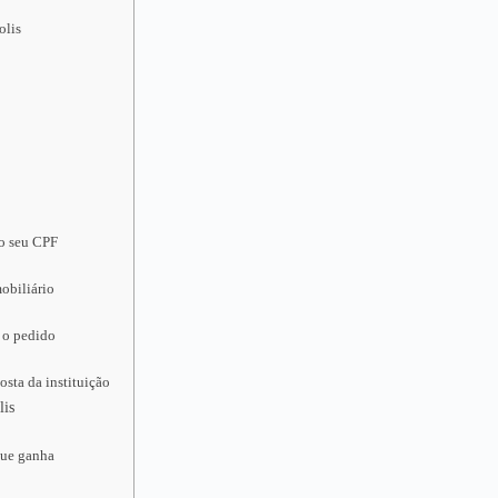
olis
 o seu CPF
obiliário
 o pedido
osta da instituição
lis
que ganha