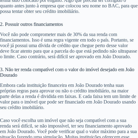
tenha sido colocado por engano. Algo que precisa ser corrigido o
quanto antes junto à empresa que colocou seu nome no BAC, para que
possa tentar obter seu crédito imobiliário.
2. Possuir outros financiamentos
Você não pode comprometer mais de 30% da sua renda com
financiamentos. Isso é uma regra vigente em todo o país. Portanto, se
você já possui uma dívida de crédito que chegue perto desse valor
deve ficar atento para que a parcela do que está pedindo não ultrapasse
o limite. Caso contrário, será difícil ser aprovado em João Dourado.
3. Não ter renda compatível com o valor do imóvel desejado em João
Dourado
Embora cada instituição financeira em João Dourado tenha suas
próprias regras para aprovar ou não o crédito imobiliário, na maior
parte delas a renda é dividida em faixas. E cada faixa tem um limite de
valor para o imóvel que pode ser financiado em João Dourado usando
seu crédito imobiliário.
Caso você escolha um imóvel que não seja compatível com a sua
renda será difícil, se não impossível, ter seu financiamento aprovado
em João Dourado. Você pode verificar qual o valor máximo para a sua
situação fazendo uma simulação. Muitas instituições oferecem esse