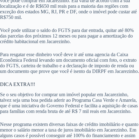
você pode comprar em Jacarezinho. Ela varia de acordo com a sua
localização e é de R$650 mil reais para a maioria das regiões com
exceção dos estados MG, RJ, PR e DF, onde o imóvel pode custar até
R$750 mil.
Você pode utilizar o saldo do FGTS para dar entrada, quitar até 80%
das parcelas dos próximos 12 meses ou para pagar a amortização do
crédito habitacional em Jacarezinho.
Para resgatar esse dinheiro você deve ir até uma agencia da Caixa
Econômica Federal levando um documento oficial com foto, o extrato
do FGTS, carteira de trabalho e a declaração de imposto de renda ou
um documento que prove que você é isento da DIRPF em Jacarezinho.
DICA EXTRA!!!
Se o seu objetivo for comprar um imóvel popular em Jacarezinho,
talvez seja uma boa pedida aderir ao Programa Casa Verde e Amarela,
que é uma iniciativa do Governo Federal e facilita a aquisição de casas
para famílias com renda bruta de até R$ 7 mil reais em Jacarezinho.
Nesse programa existem diversas faixas de crédito imobiliário e quanto
menor o salário menor a taxa de juros imobiliário em Jacarezinho. Em
alguns casos é possível conseguir até 100% do financiamento e assim