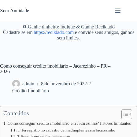
Pular
para
Zero Anuidade
o
conteúdo
♻️ Ganhe dinheiro: Indique & Ganhe Reciklado
Cadastre-se em
https://reciklado.com
e convide seus amigos, ganhos
sem limites.
Como conseguir crédito imobiliário – Jacarezinho – PR –
2026
admin
8 de novembro de 2022
Crédito Imobiliário
Conteúdos
Como conseguir crédito imobiliário em Jacarezinho? Fatores limitantes
1. Ter registro no cadastro de inadimplentes em Jacarezinho
2. Possuir outros financiamentos