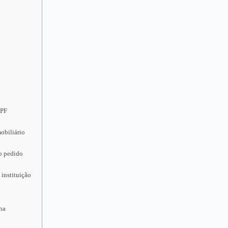
CPF
obiliário
 o pedido
 instituição
nha