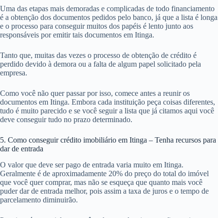
Você pode aproveitar seus extratos bancários para comprovar renda e
isso garante que você tenha mais chances de conseguir o crédito
imobiliário em Itinga – MG.
3. Fique atento a idade
Não se esqueça de pensar com sabedoria nos prazos, já que você não
pode ter mais de 80 anos e seis meses da data prevista para a última
parcela do financiamento em Itinga.
4. Separe os documentos com antecedência em Itinga
Uma das etapas mais demoradas e complicadas de todo financiamento
é a obtenção dos documentos pedidos pelo banco, já que a lista é longa
e o processo para conseguir muitos dos papéis é lento junto aos
responsáveis por emitir tais documentos em Itinga.
Tanto que, muitas das vezes o processo de obtenção de crédito é
perdido devido à demora ou a falta de algum papel solicitado pela
empresa.
Como você não quer passar por isso, comece antes a reunir os