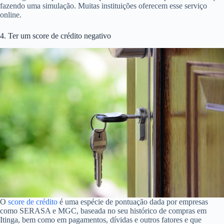
deve ficar atento para que a parcela do que está pedindo não ultrapasse
o limite. Caso contrário, será difícil ser aprovado em Itinga.
3. Não ter renda compatível com o valor do imóvel desejado em Itinga
Embora cada instituição financeira em Itinga tenha suas próprias regras
para aprovar ou não o crédito imobiliário, na maior parte delas a renda
é dividida em faixas. E cada faixa tem um limite de valor para o imóvel
que pode ser financiado em Itinga usando seu crédito imobiliário.
Caso você escolha um imóvel que não seja compatível com a sua
renda será difícil, se não impossível, ter seu financiamento aprovado
em Itinga. Você pode verificar qual o valor máximo para a sua situação
fazendo uma simulação. Muitas instituições oferecem esse serviço
online.
4. Ter um score de crédito negativo