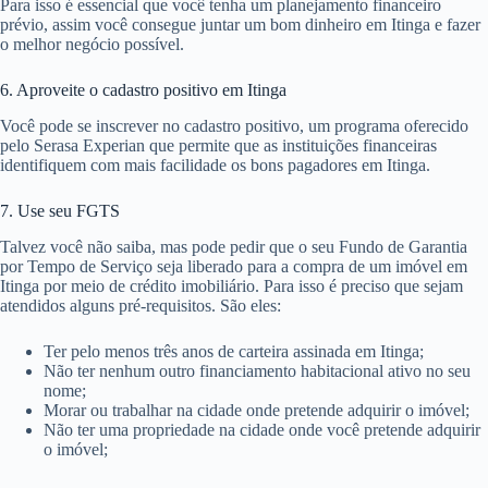
documentos em Itinga. Embora cada instituição peça coisas diferentes,
tudo é muito parecido e se você seguir a lista que já citamos aqui você
deve conseguir tudo no prazo determinado.
5. Como conseguir crédito imobiliário em Itinga – Tenha recursos para
dar de entrada
O valor que deve ser pago de entrada varia muito em Itinga.
Geralmente é de aproximadamente 20% do preço do total do imóvel
que você quer comprar, mas não se esqueça que quanto mais você
puder dar de entrada melhor, pois assim a taxa de juros e o tempo de
parcelamento diminuirão.
Para isso é essencial que você tenha um planejamento financeiro
prévio, assim você consegue juntar um bom dinheiro em Itinga e fazer
o melhor negócio possível.
6. Aproveite o cadastro positivo em Itinga
Você pode se inscrever no cadastro positivo, um programa oferecido
pelo Serasa Experian que permite que as instituições financeiras
identifiquem com mais facilidade os bons pagadores em Itinga.
7. Use seu FGTS