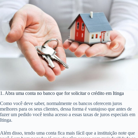
7 dicas para aumentar sua chance de obter crédito imobiliário em Itinga
Saber como conseguir o crédito imobiliário é essencial para que você
realize seus sonhos em Itinga. Mas talvez você queira aumentar as suas
chances, então é bom saber que além dos pré-requisitos já citados
existem algumas coisas que você pode fazer para ganhar mais pontos
com a instituição em Itinga.
Sabendo disso, separamos a seguir uma lista de ações que podem
contribuir para que o seu tão desejado crédito imobiliário em Itinga seja
aprovado. Vamos a elas: