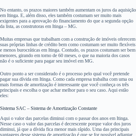
vida e bolso para adquirir seu imóvel em Itinga.
Como as opções são muitas em Itinga, preparamos um guia básico com
o que você precisa saber sobre o assunto.
Para começar, quando se fala em crédito imobiliário assim como
qualquer tipo de financiamento, é difícil não pensar em um banco.
Afinal de contas, eles são os principais financiadores do marcado em
Itinga.
Os bancos em Itinga oferecem diversas facilidades para a obtenção da
casa própria como o uso do FGTS, prazos maiores e até o
Programa
Casa Verde e Amarela
.
No entanto, os prazos maiores também aumentam os juros da aquisição
em Itinga. E, além disso, eles também costumam ser muito mais
exigentes para a aprovação do financiamento do que a segunda opção
da lista, as construtoras em Itinga – MG.
Muitas empresas que trabalham com a construção de imóveis oferecem
suas próprias linhas de crédito bem como costumam ser muito flexíveis
e menos burocráticas em Itinga. Contudo, os prazos costumam ser bem
menores, girando em torno de 60 meses, o que na maioria dos casos
não é o suficiente para pagar seu imóvel em MG.