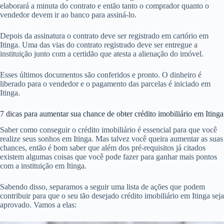
Confirmação da área total construída em Itinga;
Possível fatores de risco na estrutura, infiltrações ou ruídos.
O objetivo da avaliação do imóvel é principalmente dizer se o valor
cobrado pelo vendedor é compatível com o valor do mercado e
também garantir que o cliente está comprando algo em boas condições
em Itinga.
5. Como conseguir crédito imobiliário em Itinga – Aguarde a resposta
da instituição
A instituição entrará em contato com você para dizer se o crédito será
concedido inteira ou parcialmente em Itinga. Se tudo estiver certo, ela
elaborará a minuta do contrato e então tanto o comprador quanto o
vendedor devem ir ao banco para assiná-lo.
Depois da assinatura o contrato deve ser registrado em cartório em
Itinga. Uma das vias do contrato registrado deve ser entregue a
instituição junto com a certidão que atesta a alienação do imóvel.
Esses últimos documentos são conferidos e pronto. O dinheiro é
liberado para o vendedor e o pagamento das parcelas é iniciado em
Itinga.