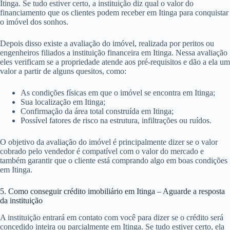
Proposta de Financiamento;
Declaração Pessoal de Saúde;
Opção de Compra e Venda com assinatura e rubrica do
vendedor;
Cópia do RG e CPF inclusive do cônjuge;
Documentos para comprovação de Estado Civil;
Documentos para comprovação de Renda.
4. Aguarde a avaliação de crédito e do imóvel em Itinga
Na primeira análise de crédito a instituição define se os clientes podem
seguir para as próximas etapas de obtenção de crédito imobiliário em
Itinga. Se tudo estiver certo, a instituição diz qual o valor do
financiamento que os clientes podem receber em Itinga para conquistar
o imóvel dos sonhos.
Depois disso existe a avaliação do imóvel, realizada por peritos ou
engenheiros filiados a instituição financeira em Itinga. Nessa avaliação
eles verificam se a propriedade atende aos pré-requisitos e dão a ela um
valor a partir de alguns quesitos, como:
As condições físicas em que o imóvel se encontra em Itinga;
Sua localização em Itinga;