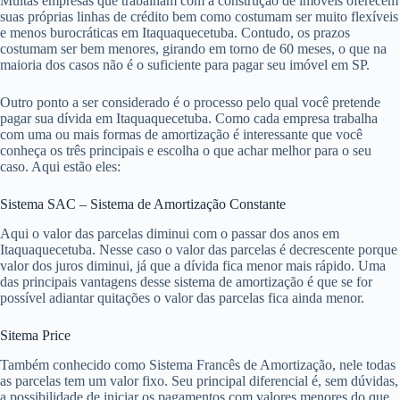
Muitas empresas que trabalham com a construção de imóveis oferecem
suas próprias linhas de crédito bem como costumam ser muito flexíveis
e menos burocráticas em Itaquaquecetuba. Contudo, os prazos
costumam ser bem menores, girando em torno de 60 meses, o que na
maioria dos casos não é o suficiente para pagar seu imóvel em SP.
Outro ponto a ser considerado é o processo pelo qual você pretende
pagar sua dívida em Itaquaquecetuba. Como cada empresa trabalha
com uma ou mais formas de amortização é interessante que você
conheça os três principais e escolha o que achar melhor para o seu
caso. Aqui estão eles:
Sistema SAC – Sistema de Amortização Constante
Aqui o valor das parcelas diminui com o passar dos anos em
Itaquaquecetuba. Nesse caso o valor das parcelas é decrescente porque
valor dos juros diminui, já que a dívida fica menor mais rápido. Uma
das principais vantagens desse sistema de amortização é que se for
possível adiantar quitações o valor das parcelas fica ainda menor.
Sitema Price
Também conhecido como Sistema Francês de Amortização, nele todas
as parcelas tem um valor fixo. Seu principal diferencial é, sem dúvidas,
a possibilidade de iniciar os pagamentos com valores menores do que