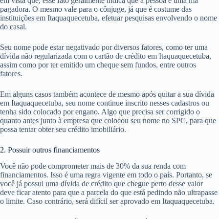
em vista que, esse fato geralmente indica que a pessoa é uma má
pagadora. O mesmo vale para o cônjuge, já que é costume das
instituições em Itaquaquecetuba, efetuar pesquisas envolvendo o nome
do casal.
Seu nome pode estar negativado por diversos fatores, como ter uma
dívida não regularizada com o cartão de crédito em Itaquaquecetuba,
assim como por ter emitido um cheque sem fundos, entre outros
fatores.
Em alguns casos também acontece de mesmo após quitar a sua dívida
em Itaquaquecetuba, seu nome continue inscrito nesses cadastros ou
tenha sido colocado por engano. Algo que precisa ser corrigido o
quanto antes junto à empresa que colocou seu nome no SPC, para que
possa tentar obter seu crédito imobiliário.
2. Possuir outros financiamentos
Você não pode comprometer mais de 30% da sua renda com
financiamentos. Isso é uma regra vigente em todo o país. Portanto, se
você já possui uma dívida de crédito que chegue perto desse valor
deve ficar atento para que a parcela do que está pedindo não ultrapasse
o limite. Caso contrário, será difícil ser aprovado em Itaquaquecetuba.