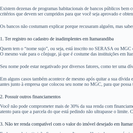
Existem dezenas de programas habitacionais de bancos públicos bem co
critérios que devem ser cumpridos para que você seja aprovado e obte
Os bancos não costumam explicar porque recusaram alguém, mas sabemos
1. Ter registro no cadastro de inadimplentes em Itamarandiba
Quem tem o “nome sujo”, ou seja, está inscrito no SERASA ou MGC em
O mesmo vale para o cônjuge, já que é costume das instituições em It
Seu nome pode estar negativado por diversos fatores, como ter uma dív
Em alguns casos também acontece de mesmo após quitar a sua dívida em
antes junto à empresa que colocou seu nome no MGC, para que possa ten
2. Possuir outros financiamentos
Você não pode comprometer mais de 30% da sua renda com financiamentos
atento para que a parcela do que está pedindo não ultrapasse o limite. C
3. Não ter renda compatível com o valor do imóvel desejado em Itama