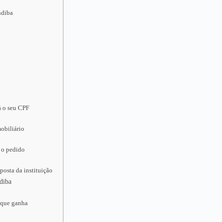
ndiba
á o seu CPF
obiliário
 o pedido
posta da instituição
diba
 que ganha