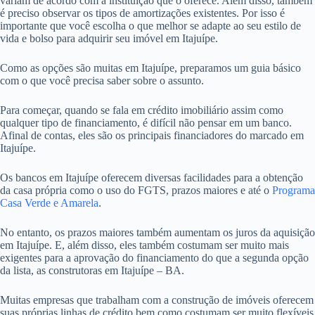
variam de acordo com a instituição que o oferece. Além disso, também
é preciso observar os tipos de amortizações existentes. Por isso é
importante que você escolha o que melhor se adapte ao seu estilo de
vida e bolso para adquirir seu imóvel em Itajuípe.
Como as opções são muitas em Itajuípe, preparamos um guia básico
com o que você precisa saber sobre o assunto.
Para começar, quando se fala em crédito imobiliário assim como
qualquer tipo de financiamento, é difícil não pensar em um banco.
Afinal de contas, eles são os principais financiadores do marcado em
Itajuípe.
Os bancos em Itajuípe oferecem diversas facilidades para a obtenção
da casa própria como o uso do FGTS, prazos maiores e até o
Programa
Casa Verde e Amarela
.
No entanto, os prazos maiores também aumentam os juros da aquisição
em Itajuípe. E, além disso, eles também costumam ser muito mais
exigentes para a aprovação do financiamento do que a segunda opção
da lista, as construtoras em Itajuípe – BA.
Muitas empresas que trabalham com a construção de imóveis oferecem
suas próprias linhas de crédito bem como costumam ser muito flexíveis