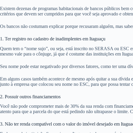
Existem dezenas de programas habitacionais de bancos públicos bem co
critérios que devem ser cumpridos para que você seja aprovado e obte
Os bancos não costumam explicar porque recusaram alguém, mas sabemos
1. Ter registro no cadastro de inadimplentes em Itaguaçu
Quem tem o “nome sujo”, ou seja, está inscrito no SERASA ou ESC em
mesmo vale para o cônjuge, já que é costume das instituições em Itagu
Seu nome pode estar negativado por diversos fatores, como ter uma dív
Em alguns casos também acontece de mesmo após quitar a sua dívida em 
junto à empresa que colocou seu nome no ESC, para que possa tentar ob
2. Possuir outros financiamentos
Você não pode comprometer mais de 30% da sua renda com financiamentos
atento para que a parcela do que está pedindo não ultrapasse o limite. C
3. Não ter renda compatível com o valor do imóvel desejado em Itagua