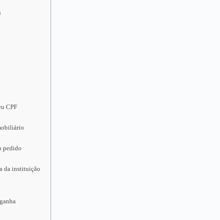
u
seu CPF
obiliário
o pedido
 da instituição
 ganha