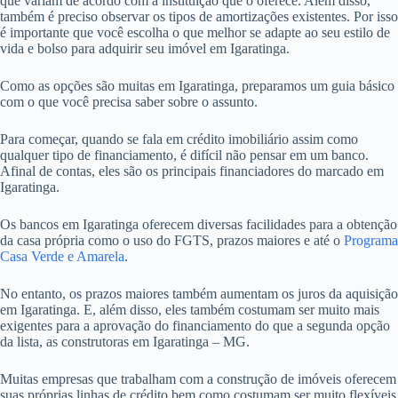
que variam de acordo com a instituição que o oferece. Além disso,
também é preciso observar os tipos de amortizações existentes. Por isso
é importante que você escolha o que melhor se adapte ao seu estilo de
vida e bolso para adquirir seu imóvel em Igaratinga.
Como as opções são muitas em Igaratinga, preparamos um guia básico
com o que você precisa saber sobre o assunto.
Para começar, quando se fala em crédito imobiliário assim como
qualquer tipo de financiamento, é difícil não pensar em um banco.
Afinal de contas, eles são os principais financiadores do marcado em
Igaratinga.
Os bancos em Igaratinga oferecem diversas facilidades para a obtenção
da casa própria como o uso do FGTS, prazos maiores e até o
Programa
Casa Verde e Amarela
.
No entanto, os prazos maiores também aumentam os juros da aquisição
em Igaratinga. E, além disso, eles também costumam ser muito mais
exigentes para a aprovação do financiamento do que a segunda opção
da lista, as construtoras em Igaratinga – MG.
Muitas empresas que trabalham com a construção de imóveis oferecem
suas próprias linhas de crédito bem como costumam ser muito flexíveis