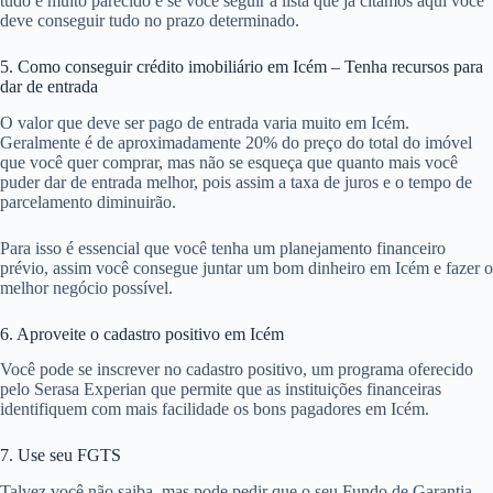
tudo é muito parecido e se você seguir a lista que já citamos aqui você
deve conseguir tudo no prazo determinado.
5. Como conseguir crédito imobiliário em Icém – Tenha recursos para
dar de entrada
O valor que deve ser pago de entrada varia muito em Icém.
Geralmente é de aproximadamente 20% do preço do total do imóvel
que você quer comprar, mas não se esqueça que quanto mais você
puder dar de entrada melhor, pois assim a taxa de juros e o tempo de
parcelamento diminuirão.
Para isso é essencial que você tenha um planejamento financeiro
prévio, assim você consegue juntar um bom dinheiro em Icém e fazer o
melhor negócio possível.
6. Aproveite o cadastro positivo em Icém
Você pode se inscrever no cadastro positivo, um programa oferecido
pelo Serasa Experian que permite que as instituições financeiras
identifiquem com mais facilidade os bons pagadores em Icém.
7. Use seu FGTS
Talvez você não saiba, mas pode pedir que o seu Fundo de Garantia