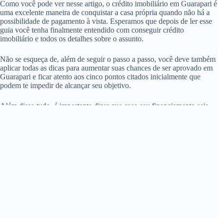
Como você pode ver nesse artigo, o crédito imobiliário em Guarapari é
uma excelente maneira de conquistar a casa própria quando não há a
possibilidade de pagamento à vista. Esperamos que depois de ler esse
guia você tenha finalmente entendido com conseguir crédito
imobiliário e todos os detalhes sobre o assunto.
Não se esqueça de, além de seguir o passo a passo, você deve também
aplicar todas as dicas para aumentar suas chances de ser aprovado em
Guarapari e ficar atento aos cinco pontos citados inicialmente que
podem te impedir de alcançar seu objetivo.
Além disso tudo, é importante dizer que caso seu financiamento seja
recusado em Guarapari, você ainda pode resolver o problema e tentar
de novo. Não se aprovado de primeira pode acontecer, mas não é
motivo para desistir do sonho da casa própria em Guarapari.
Compartilhar é se importar!