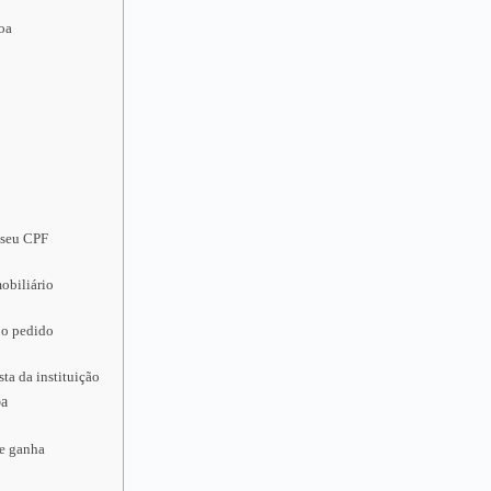
Boa
 seu CPF
obiliário
 o pedido
ta da instituição
oa
ue ganha