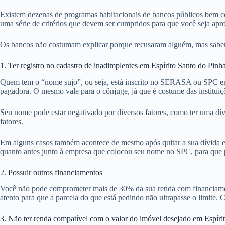
Existem dezenas de programas habitacionais de bancos públicos bem co
uma série de critérios que devem ser cumpridos para que você seja ap
Os bancos não costumam explicar porque recusaram alguém, mas sabemos
1. Ter registro no cadastro de inadimplentes em Espírito Santo do Pinha
Quem tem o “nome sujo”, ou seja, está inscrito no SERASA ou SPC em 
pagadora. O mesmo vale para o cônjuge, já que é costume das instituiç
Seu nome pode estar negativado por diversos fatores, como ter uma dív
fatores.
Em alguns casos também acontece de mesmo após quitar a sua dívida em 
quanto antes junto à empresa que colocou seu nome no SPC, para que pos
2. Possuir outros financiamentos
Você não pode comprometer mais de 30% da sua renda com financiamentos
atento para que a parcela do que está pedindo não ultrapasse o limite. C
3. Não ter renda compatível com o valor do imóvel desejado em Espíri