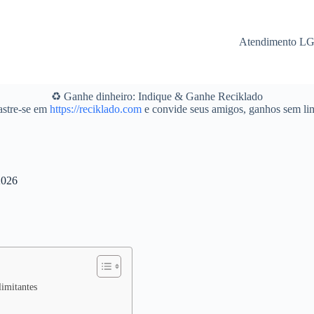
Atendimento L
♻️ Ganhe dinheiro: Indique & Ganhe Reciklado
stre-se em
https://reciklado.com
e convide seus amigos, ganhos sem lim
2026
limitantes