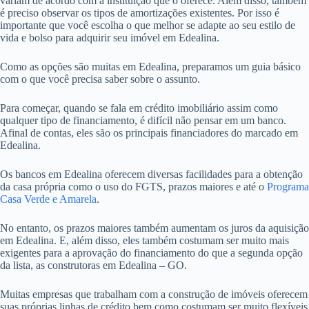
variam de acordo com a instituição que o oferece. Além disso, também
é preciso observar os tipos de amortizações existentes. Por isso é
importante que você escolha o que melhor se adapte ao seu estilo de
vida e bolso para adquirir seu imóvel em Edealina.
Como as opções são muitas em Edealina, preparamos um guia básico
com o que você precisa saber sobre o assunto.
Para começar, quando se fala em crédito imobiliário assim como
qualquer tipo de financiamento, é difícil não pensar em um banco.
Afinal de contas, eles são os principais financiadores do marcado em
Edealina.
Os bancos em Edealina oferecem diversas facilidades para a obtenção
da casa própria como o uso do FGTS, prazos maiores e até o
Programa
Casa Verde e Amarela
.
No entanto, os prazos maiores também aumentam os juros da aquisição
em Edealina. E, além disso, eles também costumam ser muito mais
exigentes para a aprovação do financiamento do que a segunda opção
da lista, as construtoras em Edealina – GO.
Muitas empresas que trabalham com a construção de imóveis oferecem
suas próprias linhas de crédito bem como costumam ser muito flexíveis