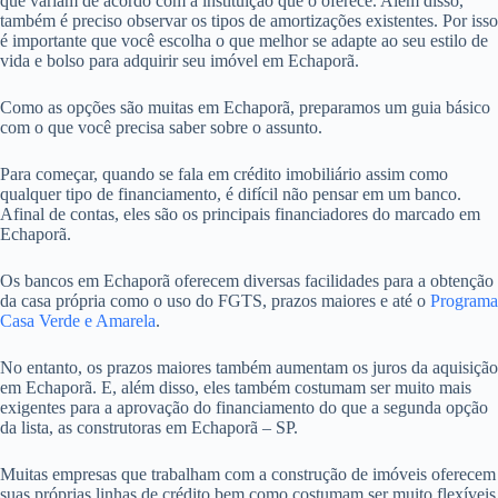
que variam de acordo com a instituição que o oferece. Além disso,
também é preciso observar os tipos de amortizações existentes. Por isso
é importante que você escolha o que melhor se adapte ao seu estilo de
vida e bolso para adquirir seu imóvel em Echaporã.
Como as opções são muitas em Echaporã, preparamos um guia básico
com o que você precisa saber sobre o assunto.
Para começar, quando se fala em crédito imobiliário assim como
qualquer tipo de financiamento, é difícil não pensar em um banco.
Afinal de contas, eles são os principais financiadores do marcado em
Echaporã.
Os bancos em Echaporã oferecem diversas facilidades para a obtenção
da casa própria como o uso do FGTS, prazos maiores e até o
Programa
Casa Verde e Amarela
.
No entanto, os prazos maiores também aumentam os juros da aquisição
em Echaporã. E, além disso, eles também costumam ser muito mais
exigentes para a aprovação do financiamento do que a segunda opção
da lista, as construtoras em Echaporã – SP.
Muitas empresas que trabalham com a construção de imóveis oferecem
suas próprias linhas de crédito bem como costumam ser muito flexíveis