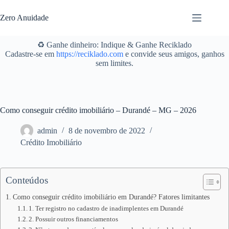
Pular
para
Zero Anuidade
o
conteúdo
♻️ Ganhe dinheiro: Indique & Ganhe Reciklado
Cadastre-se em
https://reciklado.com
e convide seus amigos, ganhos
sem limites.
Como conseguir crédito imobiliário – Durandé – MG – 2026
admin
8 de novembro de 2022
Crédito Imobiliário
Conteúdos
Como conseguir crédito imobiliário em Durandé? Fatores limitantes
1. Ter registro no cadastro de inadimplentes em Durandé
2. Possuir outros financiamentos