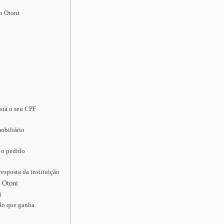
no Otoni
stá o seu CPF
obiliário
 o pedido
esposta da instituição
o Otoni
i
udo que ganha