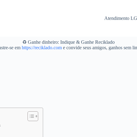
Atendimento L
♻️ Ganhe dinheiro: Indique & Ganhe Reciklado
stre-se em
https://reciklado.com
e convide seus amigos, ganhos sem lim
s