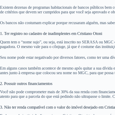
Existem dezenas de programas habitacionais de bancos públicos bem co
de critérios que devem ser cumpridos para que você seja aprovado e o
Os bancos não costumam explicar porque recusaram alguém, mas sabemos
1. Ter registro no cadastro de inadimplentes em Cristiano Otoni
Quem tem o “nome sujo”, ou seja, está inscrito no SERASA ou MGC em
pagadora. O mesmo vale para o cônjuge, já que é costume das instituiç
Seu nome pode estar negativado por diversos fatores, como ter uma dív
Em alguns casos também acontece de mesmo após quitar a sua dívida em 
antes junto à empresa que colocou seu nome no MGC, para que possa ten
2. Possuir outros financiamentos
Você não pode comprometer mais de 30% da sua renda com financiamentos
atento para que a parcela do que está pedindo não ultrapasse o limite. C
3. Não ter renda compatível com o valor do imóvel desejado em Cristi