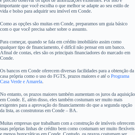
é preciso observar os tipos de amortizações existentes. Por isso é
importante que você escolha o que melhor se adapte ao seu estilo de
vida e bolso para adquirir seu imóvel em Conde.
Como as opções são muitas em Conde, preparamos um guia básico
com o que você precisa saber sobre o assunto.
Para começar, quando se fala em crédito imobiliário assim como
qualquer tipo de financiamento, é difícil não pensar em um banco.
Afinal de contas, eles são os principais financiadores do marcado em
Conde.
Os bancos em Conde oferecem diversas facilidades para a obtenção da
casa própria como o uso do FGTS, prazos maiores e até o
Programa
Casa Verde e Amarela
.
No entanto, os prazos maiores também aumentam os juros da aquisição
em Conde. E, além disso, eles também costumam ser muito mais
exigentes para a aprovação do financiamento do que a segunda opção
da lista, as construtoras em Conde – BA.
Muitas empresas que trabalham com a construção de imóveis oferecem
suas próprias linhas de crédito bem como costumam ser muito flexíveis
e menos burocráticas em Conde. Contudo, os prazos costumam ser