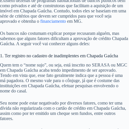
Existem dezenas de programas habitacionais de bancos públicos bem
como privados e até de construtoras que facilitam a aquisição de um
imóvel em Chapada Gaúcha. Contudo, todos eles se baseiam em uma
série de critérios que devem ser cumpridos para que você seja
aprovado e obtenha o
financiamento
em MG.
Os bancos não costumam explicar porque recusaram alguém, mas
sabemos que alguns fatores dificultam a aprovação de crédito Chapada
Gaúcha. A seguir você vai conhecer alguns deles:
1. Ter registro no cadastro de inadimplentes em Chapada Gaúcha
Quem tem o “nome sujo”, ou seja, está inscrito no SERASA ou MGC
em Chapada Gaúcha acaba tendo impedimento de ser aprovado.
Tendo em vista que, esse fato geralmente indica que a pessoa é uma
má pagadora. O mesmo vale para o cônjuge, já que é costume das
instituições em Chapada Gaúcha, efetuar pesquisas envolvendo o
nome do casal.
Seu nome pode estar negativado por diversos fatores, como ter uma
dívida não regularizada com o cartão de crédito em Chapada Gaúcha,
assim como por ter emitido um cheque sem fundos, entre outros
fatores.