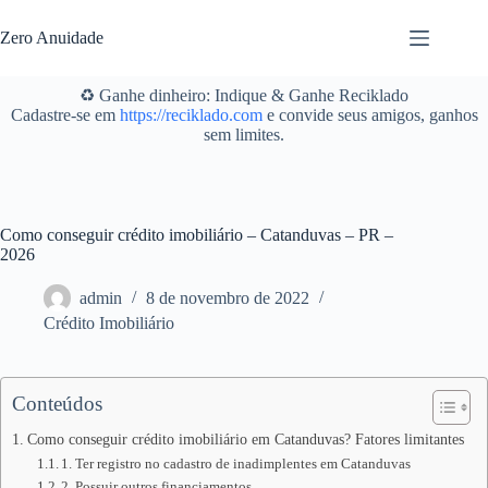
Pular
para
Zero Anuidade
o
conteúdo
♻️ Ganhe dinheiro: Indique & Ganhe Reciklado
Cadastre-se em
https://reciklado.com
e convide seus amigos, ganhos
sem limites.
Como conseguir crédito imobiliário – Catanduvas – PR –
2026
admin
8 de novembro de 2022
Crédito Imobiliário
Conteúdos
Como conseguir crédito imobiliário em Catanduvas? Fatores limitantes
1. Ter registro no cadastro de inadimplentes em Catanduvas
2. Possuir outros financiamentos