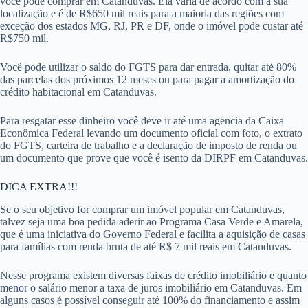
você pode comprar em Catanduvas. Ela varia de acordo com a sua
localização e é de R$650 mil reais para a maioria das regiões com
exceção dos estados MG, RJ, PR e DF, onde o imóvel pode custar até
R$750 mil.
Você pode utilizar o saldo do FGTS para dar entrada, quitar até 80%
das parcelas dos próximos 12 meses ou para pagar a amortização do
crédito habitacional em Catanduvas.
Para resgatar esse dinheiro você deve ir até uma agencia da Caixa
Econômica Federal levando um documento oficial com foto, o extrato
do FGTS, carteira de trabalho e a declaração de imposto de renda ou
um documento que prove que você é isento da DIRPF em Catanduvas.
DICA EXTRA!!!
Se o seu objetivo for comprar um imóvel popular em Catanduvas,
talvez seja uma boa pedida aderir ao Programa Casa Verde e Amarela,
que é uma iniciativa do Governo Federal e facilita a aquisição de casas
para famílias com renda bruta de até R$ 7 mil reais em Catanduvas.
Nesse programa existem diversas faixas de crédito imobiliário e quanto
menor o salário menor a taxa de juros imobiliário em Catanduvas. Em
alguns casos é possível conseguir até 100% do financiamento e assim