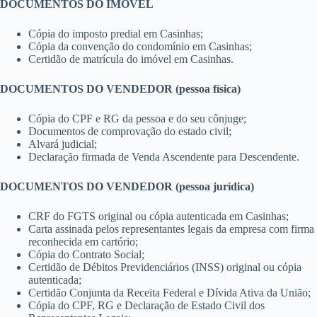
DOCUMENTOS DO IMÓVEL
Cópia do imposto predial em Casinhas;
Cópia da convenção do condomínio em Casinhas;
Certidão de matrícula do imóvel em Casinhas.
DOCUMENTOS DO VENDEDOR (pessoa física)
Cópia do CPF e RG da pessoa e do seu cônjuge;
Documentos de comprovação do estado civil;
Alvará judicial;
Declaração firmada de Venda Ascendente para Descendente.
DOCUMENTOS DO VENDEDOR (pessoa jurídica)
CRF do FGTS original ou cópia autenticada em Casinhas;
Carta assinada pelos representantes legais da empresa com firma
reconhecida em cartório;
Cópia do Contrato Social;
Certidão de Débitos Previdenciários (INSS) original ou cópia
autenticada;
Certidão Conjunta da Receita Federal e Dívida Ativa da União;
Cópia do CPF, RG e Declaração de Estado Civil dos