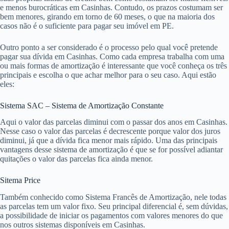
e menos burocráticas em Casinhas. Contudo, os prazos costumam ser
bem menores, girando em torno de 60 meses, o que na maioria dos
casos não é o suficiente para pagar seu imóvel em PE.
Outro ponto a ser considerado é o processo pelo qual você pretende
pagar sua dívida em Casinhas. Como cada empresa trabalha com uma
ou mais formas de amortização é interessante que você conheça os três
principais e escolha o que achar melhor para o seu caso. Aqui estão
eles:
Sistema SAC – Sistema de Amortização Constante
Aqui o valor das parcelas diminui com o passar dos anos em Casinhas.
Nesse caso o valor das parcelas é decrescente porque valor dos juros
diminui, já que a dívida fica menor mais rápido. Uma das principais
vantagens desse sistema de amortização é que se for possível adiantar
quitações o valor das parcelas fica ainda menor.
Sitema Price
Também conhecido como Sistema Francês de Amortização, nele todas
as parcelas tem um valor fixo. Seu principal diferencial é, sem dúvidas,
a possibilidade de iniciar os pagamentos com valores menores do que
nos outros sistemas disponíveis em Casinhas.