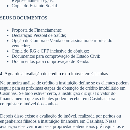
Representantes Legais;
Cópia do Estatuto Social.
SEUS DOCUMENTOS
Proposta de Financiamento;
Declaração Pessoal de Saúde;
Opção de Compra e Venda com assinatura e rubrica do
vendedor;
Cópia do RG e CPF inclusive do cônjuge;
Documentos para comprovação de Estado Civil;
Documentos para comprovação de Renda.
4. Aguarde a avaliação de crédito e do imóvel em Casinhas
Na primeira análise de crédito a instituição define se os clientes podem
seguir para as próximas etapas de obtenção de crédito imobiliário em
Casinhas. Se tudo estiver certo, a instituição diz qual o valor do
financiamento que os clientes podem receber em Casinhas para
conquistar o imóvel dos sonhos.
Depois disso existe a avaliação do imóvel, realizada por peritos ou
engenheiros filiados a instituição financeira em Casinhas. Nessa
avaliação eles verificam se a propriedade atende aos pré-requisitos e