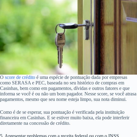
O
score de crédito
é uma espécie de pontuação dada por empresas
como SERASA e PEC, baseada no seu histórico de compras em
Casinhas, bem como em pagamentos, dívidas e outros fatores e que
informa se você é ou não um bom pagador. Nesse score, se você atrasa
pagamentos, mesmo que seu nome esteja limpo, sua nota diminui.
Como é de se esperar, sua pontuação é verificada pela instituição
financeira em Casinhas. E se estiver muito baixa, ela pode interferir
diretamente na concessão de crédito.
5. Apresentar problemas com a receita federal ou com o INSS