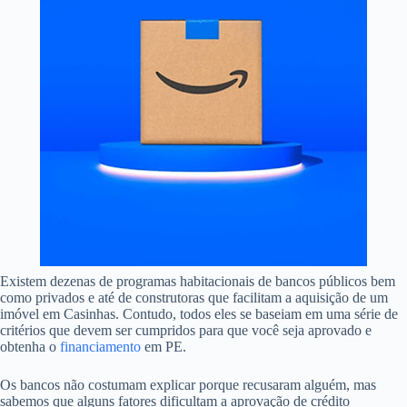
Existem dezenas de programas habitacionais de bancos públicos bem
como privados e até de construtoras que facilitam a aquisição de um
imóvel em Casinhas. Contudo, todos eles se baseiam em uma série de
critérios que devem ser cumpridos para que você seja aprovado e
obtenha o
financiamento
em PE.
Os bancos não costumam explicar porque recusaram alguém, mas
sabemos que alguns fatores dificultam a aprovação de crédito