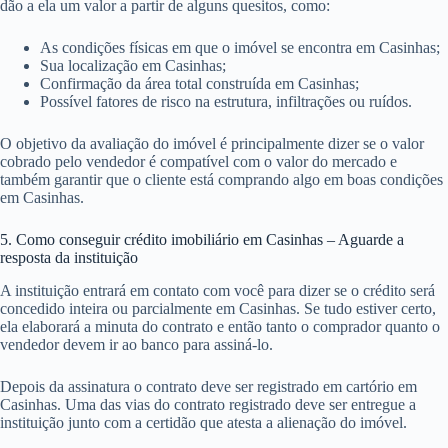
dão a ela um valor a partir de alguns quesitos, como:
As condições físicas em que o imóvel se encontra em Casinhas;
Sua localização em Casinhas;
Confirmação da área total construída em Casinhas;
Possível fatores de risco na estrutura, infiltrações ou ruídos.
O objetivo da avaliação do imóvel é principalmente dizer se o valor
cobrado pelo vendedor é compatível com o valor do mercado e
também garantir que o cliente está comprando algo em boas condições
em Casinhas.
5. Como conseguir crédito imobiliário em Casinhas – Aguarde a
resposta da instituição
A instituição entrará em contato com você para dizer se o crédito será
concedido inteira ou parcialmente em Casinhas. Se tudo estiver certo,
ela elaborará a minuta do contrato e então tanto o comprador quanto o
vendedor devem ir ao banco para assiná-lo.
Depois da assinatura o contrato deve ser registrado em cartório em
Casinhas. Uma das vias do contrato registrado deve ser entregue a
instituição junto com a certidão que atesta a alienação do imóvel.