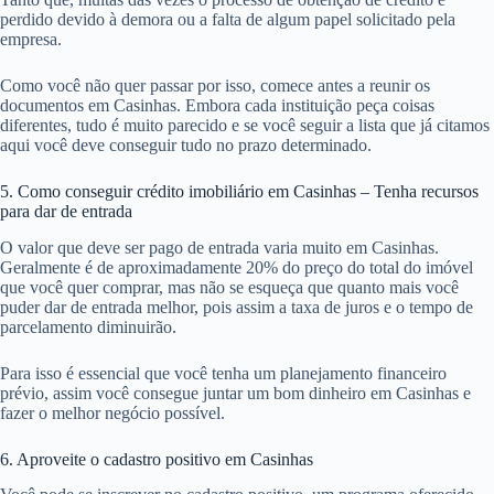
perdido devido à demora ou a falta de algum papel solicitado pela
empresa.
Como você não quer passar por isso, comece antes a reunir os
documentos em Casinhas. Embora cada instituição peça coisas
diferentes, tudo é muito parecido e se você seguir a lista que já citamos
aqui você deve conseguir tudo no prazo determinado.
5. Como conseguir crédito imobiliário em Casinhas – Tenha recursos
para dar de entrada
O valor que deve ser pago de entrada varia muito em Casinhas.
Geralmente é de aproximadamente 20% do preço do total do imóvel
que você quer comprar, mas não se esqueça que quanto mais você
puder dar de entrada melhor, pois assim a taxa de juros e o tempo de
parcelamento diminuirão.
Para isso é essencial que você tenha um planejamento financeiro
prévio, assim você consegue juntar um bom dinheiro em Casinhas e
fazer o melhor negócio possível.
6. Aproveite o cadastro positivo em Casinhas