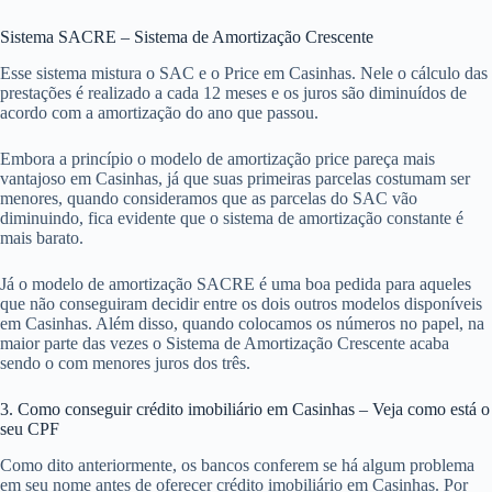
Sistema SACRE – Sistema de Amortização Crescente
Esse sistema mistura o SAC e o Price em Casinhas. Nele o cálculo das
prestações é realizado a cada 12 meses e os juros são diminuídos de
acordo com a amortização do ano que passou.
Embora a princípio o modelo de amortização price pareça mais
vantajoso em Casinhas, já que suas primeiras parcelas costumam ser
menores, quando consideramos que as parcelas do SAC vão
diminuindo, fica evidente que o sistema de amortização constante é
mais barato.
Já o modelo de amortização SACRE é uma boa pedida para aqueles
que não conseguiram decidir entre os dois outros modelos disponíveis
em Casinhas. Além disso, quando colocamos os números no papel, na
maior parte das vezes o Sistema de Amortização Crescente acaba
sendo o com menores juros dos três.
3. Como conseguir crédito imobiliário em Casinhas – Veja como está o
seu CPF
Como dito anteriormente, os bancos conferem se há algum problema
em seu nome antes de oferecer crédito imobiliário em Casinhas. Por