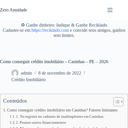
Pular
para
Zero Anuidade
o
conteúdo
♻️ Ganhe dinheiro: Indique & Ganhe Reciklado
Cadastre-se em
https://reciklado.com
e convide seus amigos, ganhos
sem limites.
Como conseguir crédito imobiliário – Casinhas – PE – 2026
admin
8 de novembro de 2022
Crédito Imobiliário
Conteúdos
Como conseguir crédito imobiliário em Casinhas? Fatores limitantes
1. Ter registro no cadastro de inadimplentes em Casinhas
2. Possuir outros financiamentos