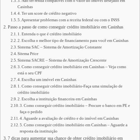
3. Não ter renda compatível com o valor do imóvel desejado em
Casinhas
4. Ter um score de crédito negativo
5. Apresentar problemas com a receita federal ou com o INSS
Passo a passo de como conseguir crédito imobiliário em Casinhas
1. Entenda o que é crédito imobiliário
2. Escolha o melhor tipo de financiamento para você em Casinhas
Sistema SAC – Sistema de Amortização Constante
Sitema Price
Sistema SACRE – Sistema de Amortização Crescente
3. Como conseguir crédito imobiliário em Casinhas – Veja como
está o seu CPF
4. Escolha um imóvel em Casinhas
1. Como conseguir crédito imobiliário-Faça uma simulação de
crédito imobiliário
2. Escolha a instituição financeira em Casinhas
3. Como conseguir crédito imobiliário – Procure o banco em PE e
faça o pedido
4. Aguarde a avaliação de crédito e do imóvel em Casinhas
5. Como conseguir crédito imobiliário em Casinhas – Aguarde a
resposta da instituição
7 dicas para aumentar sua chance de obter crédito imobiliário em