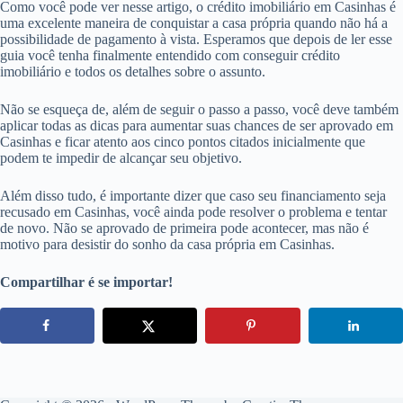
Como você pode ver nesse artigo, o crédito imobiliário em Casinhas é
uma excelente maneira de conquistar a casa própria quando não há a
possibilidade de pagamento à vista. Esperamos que depois de ler esse
guia você tenha finalmente entendido com conseguir crédito
imobiliário e todos os detalhes sobre o assunto.
Não se esqueça de, além de seguir o passo a passo, você deve também
aplicar todas as dicas para aumentar suas chances de ser aprovado em
Casinhas e ficar atento aos cinco pontos citados inicialmente que
podem te impedir de alcançar seu objetivo.
Além disso tudo, é importante dizer que caso seu financiamento seja
recusado em Casinhas, você ainda pode resolver o problema e tentar
de novo. Não se aprovado de primeira pode acontecer, mas não é
motivo para desistir do sonho da casa própria em Casinhas.
Compartilhar é se importar!