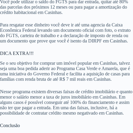
Você pode utilizar o saldo do FGTS para dar entrada, quitar até 80%
das parcelas dos próximos 12 meses ou para pagar a amortização do
crédito habitacional em Casinhas.
Para resgatar esse dinheiro você deve ir até uma agencia da Caixa
Econômica Federal levando um documento oficial com foto, o extrato
do FGTS, carteira de trabalho e a declaração de imposto de renda ou
um documento que prove que você é isento da DIRPF em Casinhas.
DICA EXTRA!!!
Se o seu objetivo for comprar um imóvel popular em Casinhas, talvez
seja uma boa pedida aderir ao Programa Casa Verde e Amarela, que é
uma iniciativa do Governo Federal e facilita a aquisição de casas para
famílias com renda bruta de até R$ 7 mil reais em Casinhas.
Nesse programa existem diversas faixas de crédito imobiliário e quanto
menor o salário menor a taxa de juros imobiliário em Casinhas. Em
alguns casos é possível conseguir até 100% do financiamento e assim
não ter que pagar a entrada. Em uma das faixas, inclusive, há a
possibilidade de contratar crédito mesmo negativado em Casinhas.
Conclusão