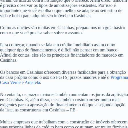
variam de acordo com a instituição que o oferece. Além disso, também
é preciso observar os tipos de amortizações existentes. Por isso é
importante que você escolha o que melhor se adapte ao seu estilo de
vida e bolso para adquirir seu imóvel em Casinhas.
Como as opções são muitas em Casinhas, preparamos um guia básico
com o que você precisa saber sobre o assunto.
Para começar, quando se fala em crédito imobiliário assim como
qualquer tipo de financiamento, é difícil não pensar em um banco.
Afinal de contas, eles são os principais financiadores do marcado em
Casinhas.
Os bancos em Casinhas oferecem diversas facilidades para a obtenção
da casa própria como o uso do FGTS, prazos maiores e até o
Programa
Casa Verde e Amarela
.
No entanto, os prazos maiores também aumentam os juros da aquisição
em Casinhas. E, além disso, eles também costumam ser muito mais
exigentes para a aprovação do financiamento do que a segunda opção
da lista, as construtoras em Casinhas – PE.
Muitas empresas que trabalham com a construção de imóveis oferecem
suas próprias linhas de crédito bem como costumam ser muito flexíveis