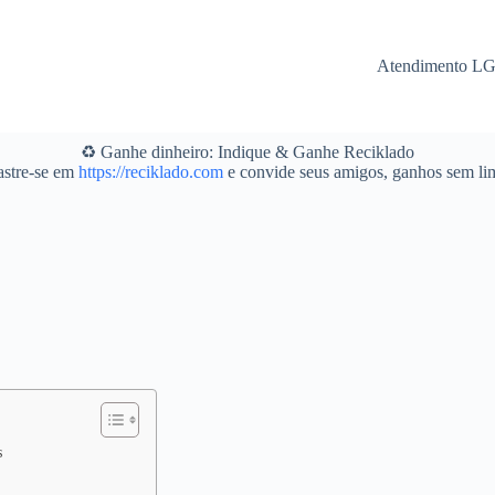
Atendimento L
♻️ Ganhe dinheiro: Indique & Ganhe Reciklado
stre-se em
https://reciklado.com
e convide seus amigos, ganhos sem lim
s