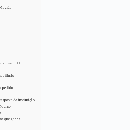
 Mourão
stá o seu CPF
obiliário
 o pedido
esposta da instituição
 Mourão
o
udo que ganha