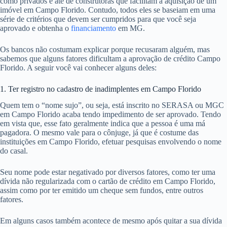
como privados e até de construtoras que facilitam a aquisição de um
imóvel em Campo Florido. Contudo, todos eles se baseiam em uma
série de critérios que devem ser cumpridos para que você seja
aprovado e obtenha o
financiamento
em MG.
Os bancos não costumam explicar porque recusaram alguém, mas
sabemos que alguns fatores dificultam a aprovação de crédito Campo
Florido. A seguir você vai conhecer alguns deles:
1. Ter registro no cadastro de inadimplentes em Campo Florido
Quem tem o “nome sujo”, ou seja, está inscrito no SERASA ou MGC
em Campo Florido acaba tendo impedimento de ser aprovado. Tendo
em vista que, esse fato geralmente indica que a pessoa é uma má
pagadora. O mesmo vale para o cônjuge, já que é costume das
instituições em Campo Florido, efetuar pesquisas envolvendo o nome
do casal.
Seu nome pode estar negativado por diversos fatores, como ter uma
dívida não regularizada com o cartão de crédito em Campo Florido,
assim como por ter emitido um cheque sem fundos, entre outros
fatores.
Em alguns casos também acontece de mesmo após quitar a sua dívida