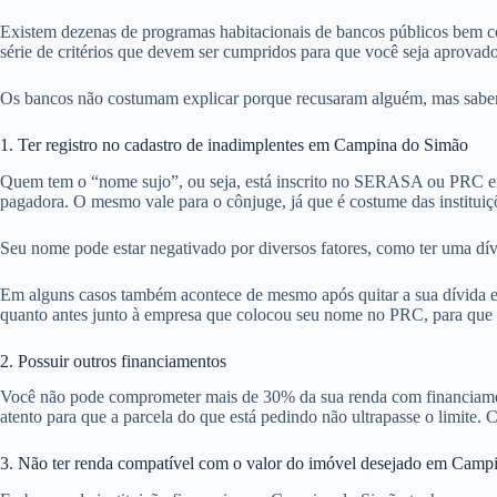
Existem dezenas de programas habitacionais de bancos públicos bem c
série de critérios que devem ser cumpridos para que você seja aprovad
Os bancos não costumam explicar porque recusaram alguém, mas sabemo
1. Ter registro no cadastro de inadimplentes em Campina do Simão
Quem tem o “nome sujo”, ou seja, está inscrito no SERASA ou PRC em
pagadora. O mesmo vale para o cônjuge, já que é costume das institu
Seu nome pode estar negativado por diversos fatores, como ter uma dí
Em alguns casos também acontece de mesmo após quitar a sua dívida em
quanto antes junto à empresa que colocou seu nome no PRC, para que po
2. Possuir outros financiamentos
Você não pode comprometer mais de 30% da sua renda com financiamentos
atento para que a parcela do que está pedindo não ultrapasse o limite.
3. Não ter renda compatível com o valor do imóvel desejado em Camp