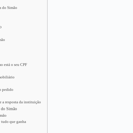
na do Simão
o
imão
o está o seu CPF
obiliário
 o pedido
a resposta da instituição
a do Simão
Simão
e tudo que ganha