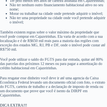
Ter pelo menos três anos de carteira assinada em Cajazeirinhas;
Não ter nenhum outro financiamento habitacional ativo no seu
nome;
Morar ou trabalhar na cidade onde pretende adquirir o imóvel;
Não ter uma propriedade na cidade onde você pretende adquirir
o imóvel;
Também existem regras sobre o valor máximo da propriedade que
você pode comprar em Cajazeirinhas. Ela varia de acordo com a sua
localização e é de R$650 mil reais para a maioria das regiões com
exceção dos estados MG, RJ, PB e DF, onde o imóvel pode custar até
R$750 mil.
Você pode utilizar o saldo do FGTS para dar entrada, quitar até 80%
das parcelas dos próximos 12 meses ou para pagar a amortização do
crédito habitacional em Cajazeirinhas.
Para resgatar esse dinheiro você deve ir até uma agencia da Caixa
Econômica Federal levando um documento oficial com foto, o extrato
do FGTS, carteira de trabalho e a declaração de imposto de renda ou
um documento que prove que você é isento da DIRPF em
Cajazeirinhas.
DICA EXTRA!!!