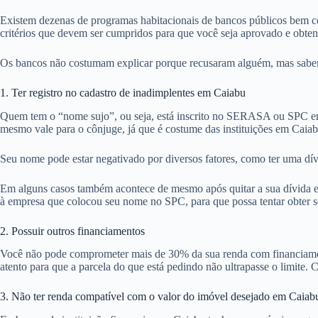
Existem dezenas de programas habitacionais de bancos públicos bem co
critérios que devem ser cumpridos para que você seja aprovado e obte
Os bancos não costumam explicar porque recusaram alguém, mas sabemos
1. Ter registro no cadastro de inadimplentes em Caiabu
Quem tem o “nome sujo”, ou seja, está inscrito no SERASA ou SPC em
mesmo vale para o cônjuge, já que é costume das instituições em Caiab
Seu nome pode estar negativado por diversos fatores, como ter uma dív
Em alguns casos também acontece de mesmo após quitar a sua dívida em 
à empresa que colocou seu nome no SPC, para que possa tentar obter se
2. Possuir outros financiamentos
Você não pode comprometer mais de 30% da sua renda com financiamentos
atento para que a parcela do que está pedindo não ultrapasse o limite. C
3. Não ter renda compatível com o valor do imóvel desejado em Caiab