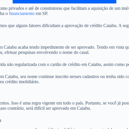
mo privados e até de construtoras que facilitam a aquisição de um im
nha o
financiamento
em SP.
 que alguns fatores dificultam a aprovação de crédito Caiabu. A segu
 Caiabu acaba tendo impedimento de ser aprovado. Tendo em vista que
u, efetuar pesquisas envolvendo o nome do casal.
ida não regularizada com o cartão de crédito em Caiabu, assim como po
Caiabu, seu nome continue inscrito nesses cadastros ou tenha sido col
u crédito imobiliário.
. Isso é uma regra vigente em todo o país. Portanto, se você já possu
aso contrário, será difícil ser aprovado em Caiabu.
u