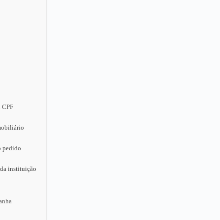
u CPF
obiliário
o pedido
da instituição
ganha