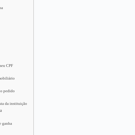
na
 seu CPF
obiliário
 o pedido
ta da instituição
na
ue ganha