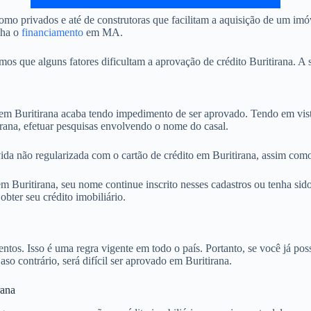
mo privados e até de construtoras que facilitam a aquisição de um imó
nha o
financiamento
em MA.
 que alguns fatores dificultam a aprovação de crédito Buritirana. A s
 Buritirana acaba tendo impedimento de ser aprovado. Tendo em vista
irana, efetuar pesquisas envolvendo o nome do casal.
ida não regularizada com o cartão de crédito em Buritirana, assim como
Buritirana, seu nome continue inscrito nesses cadastros ou tenha sido
ter seu crédito imobiliário.
. Isso é uma regra vigente em todo o país. Portanto, se você já possu
aso contrário, será difícil ser aprovado em Buritirana.
rana