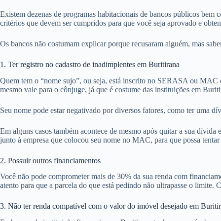
Existem dezenas de programas habitacionais de bancos públicos bem co
critérios que devem ser cumpridos para que você seja aprovado e obte
Os bancos não costumam explicar porque recusaram alguém, mas sabemos
1. Ter registro no cadastro de inadimplentes em Buritirana
Quem tem o “nome sujo”, ou seja, está inscrito no SERASA ou MAC em
mesmo vale para o cônjuge, já que é costume das instituições em Burit
Seu nome pode estar negativado por diversos fatores, como ter uma dív
Em alguns casos também acontece de mesmo após quitar a sua dívida em 
junto à empresa que colocou seu nome no MAC, para que possa tentar ob
2. Possuir outros financiamentos
Você não pode comprometer mais de 30% da sua renda com financiamentos
atento para que a parcela do que está pedindo não ultrapasse o limite. C
3. Não ter renda compatível com o valor do imóvel desejado em Buriti