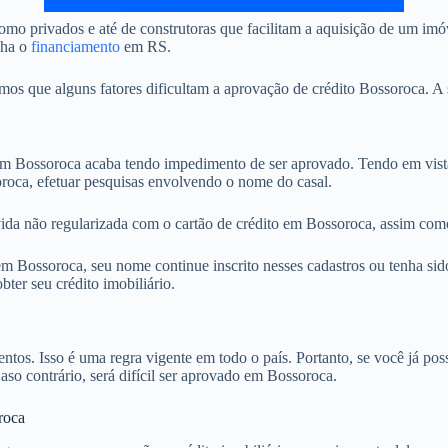
mo privados e até de construtoras que facilitam a aquisição de um im
nha o
financiamento
em RS.
 que alguns fatores dificultam a aprovação de crédito Bossoroca. A s
 Bossoroca acaba tendo impedimento de ser aprovado. Tendo em vista 
oroca, efetuar pesquisas envolvendo o nome do casal.
ida não regularizada com o cartão de crédito em Bossoroca, assim como
 Bossoroca, seu nome continue inscrito nesses cadastros ou tenha sido
ter seu crédito imobiliário.
. Isso é uma regra vigente em todo o país. Portanto, se você já possu
Caso contrário, será difícil ser aprovado em Bossoroca.
roca