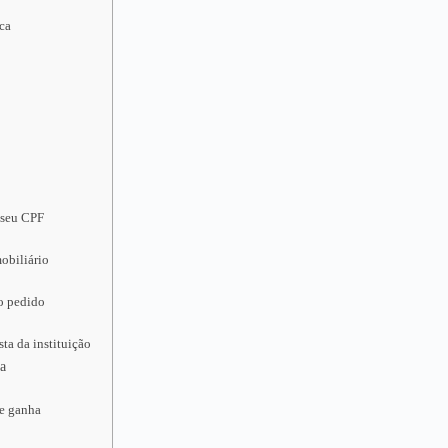
oca
 seu CPF
obiliário
 o pedido
ta da instituição
ca
ue ganha