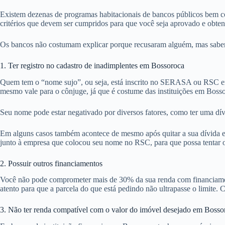
Existem dezenas de programas habitacionais de bancos públicos bem co
critérios que devem ser cumpridos para que você seja aprovado e obte
Os bancos não costumam explicar porque recusaram alguém, mas sabemos
1. Ter registro no cadastro de inadimplentes em Bossoroca
Quem tem o “nome sujo”, ou seja, está inscrito no SERASA ou RSC em
mesmo vale para o cônjuge, já que é costume das instituições em Boss
Seu nome pode estar negativado por diversos fatores, como ter uma dív
Em alguns casos também acontece de mesmo após quitar a sua dívida em
junto à empresa que colocou seu nome no RSC, para que possa tentar ob
2. Possuir outros financiamentos
Você não pode comprometer mais de 30% da sua renda com financiamentos
atento para que a parcela do que está pedindo não ultrapasse o limite. 
3. Não ter renda compatível com o valor do imóvel desejado em Bosso