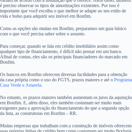
variam de acordo com a instituição que o oferece. Além disso, também
é preciso observar os tipos de amortizações existentes. Por isso é
importante que você escolha o que melhor se adapte ao seu estilo de
vida e bolso para adquirir seu imóvel em Bonfim.
Como as opções são muitas em Bonfim, preparamos um guia básico
com o que você precisa saber sobre o assunto.
Para começar, quando se fala em crédito imobiliário assim como
qualquer tipo de financiamento, é difícil não pensar em um banco.
Afinal de contas, eles são os principais financiadores do marcado em
Bonfim.
Os bancos em Bonfim oferecem diversas facilidades para a obtenção
da casa própria como o uso do FGTS, prazos maiores e até o
Programa
Casa Verde e Amarela
.
No entanto, os prazos maiores também aumentam os juros da aquisição
em Bonfim. E, além disso, eles também costumam ser muito mais
exigentes para a aprovação do financiamento do que a segunda opção
da lista, as construtoras em Bonfim – RR.
Muitas empresas que trabalham com a construção de imóveis oferecem
suas próprias linhas de crédito bem como costumam ser muito flexíveis