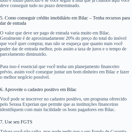
tudo é muito parecido e se você seguir a lista que já citamos aqui você
deve conseguir tudo no prazo determinado.
5. Como conseguir crédito imobiliário em Bilac – Tenha recursos para
dar de entrada
O valor que deve ser pago de entrada varia muito em Bilac.
Geralmente é de aproximadamente 20% do preço do total do imóvel
que você quer comprar, mas não se esqueça que quanto mais você
puder dar de entrada melhor, pois assim a taxa de juros e o tempo de
parcelamento diminuirão.
Para isso é essencial que você tenha um planejamento financeiro
prévio, assim você consegue juntar um bom dinheiro em Bilac e fazer
o melhor negócio possível.
6. Aproveite o cadastro positivo em Bilac
Você pode se inscrever no cadastro positivo, um programa oferecido
pelo Serasa Experian que permite que as instituições financeiras
identifiquem com mais facilidade os bons pagadores em Bilac.
7. Use seu FGTS
Talvez você não saiba, mas pode pedir que o seu Fundo de Garantia