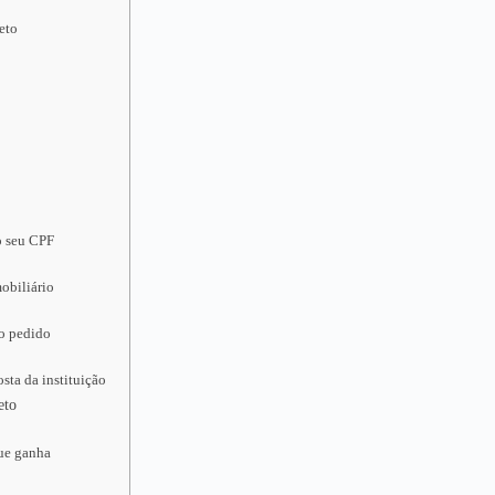
eto
o seu CPF
obiliário
 o pedido
sta da instituição
eto
que ganha