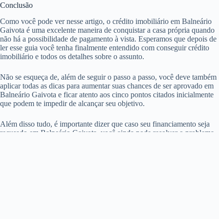
Conclusão
Como você pode ver nesse artigo, o crédito imobiliário em Balneário
Gaivota é uma excelente maneira de conquistar a casa própria quando
não há a possibilidade de pagamento à vista. Esperamos que depois de
ler esse guia você tenha finalmente entendido com conseguir crédito
imobiliário e todos os detalhes sobre o assunto.
Não se esqueça de, além de seguir o passo a passo, você deve também
aplicar todas as dicas para aumentar suas chances de ser aprovado em
Balneário Gaivota e ficar atento aos cinco pontos citados inicialmente
que podem te impedir de alcançar seu objetivo.
Além disso tudo, é importante dizer que caso seu financiamento seja
recusado em Balneário Gaivota, você ainda pode resolver o problema
e tentar de novo. Não se aprovado de primeira pode acontecer, mas
não é motivo para desistir do sonho da casa própria em Balneário
Gaivota.
Compartilhar é se importar!