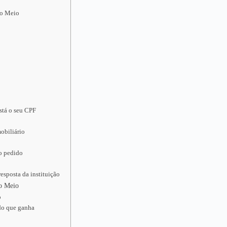
do Meio
stá o seu CPF
obiliário
 o pedido
esposta da instituição
do Meio
o
udo que ganha