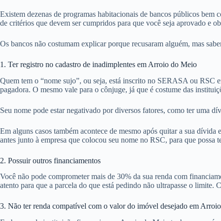
Existem dezenas de programas habitacionais de bancos públicos bem co
de critérios que devem ser cumpridos para que você seja aprovado e o
Os bancos não costumam explicar porque recusaram alguém, mas sabemos
1. Ter registro no cadastro de inadimplentes em Arroio do Meio
Quem tem o “nome sujo”, ou seja, está inscrito no SERASA ou RSC em
pagadora. O mesmo vale para o cônjuge, já que é costume das institui
Seu nome pode estar negativado por diversos fatores, como ter uma dív
Em alguns casos também acontece de mesmo após quitar a sua dívida em
antes junto à empresa que colocou seu nome no RSC, para que possa tent
2. Possuir outros financiamentos
Você não pode comprometer mais de 30% da sua renda com financiamentos
atento para que a parcela do que está pedindo não ultrapasse o limite. 
3. Não ter renda compatível com o valor do imóvel desejado em Arroi