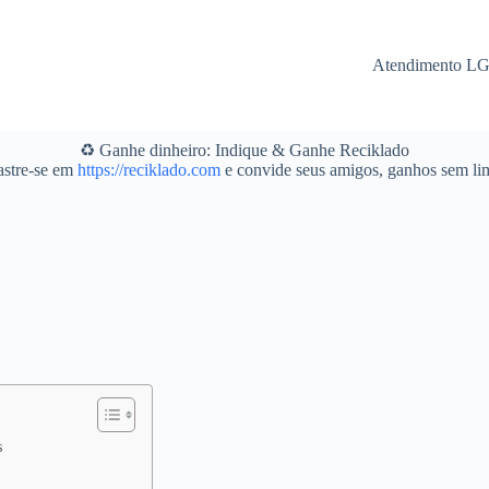
Atendimento L
♻️ Ganhe dinheiro: Indique & Ganhe Reciklado
stre-se em
https://reciklado.com
e convide seus amigos, ganhos sem lim
s