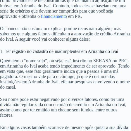
como privados e até de construtoras que facilitam a aquisição de um
imóvel em Ariranha do Ivaí. Contudo, todos eles se baseiam em uma
série de critérios que devem ser cumpridos para que você seja
aprovado e obtenha o
financiamento
em PR.
Os bancos não costumam explicar porque recusaram alguém, mas
sabemos que alguns fatores dificultam a aprovação de crédito Ariranha
do Ivaí. A seguir você vai conhecer alguns deles:
1. Ter registro no cadastro de inadimplentes em Ariranha do Ivaí
Quem tem o “nome sujo”, ou seja, está inscrito no SERASA ou PRC
em Ariranha do Ivaí acaba tendo impedimento de ser aprovado. Tendo
em vista que, esse fato geralmente indica que a pessoa é uma má
pagadora. O mesmo vale para o cônjuge, já que é costume das
instituições em Ariranha do Ivaí, efetuar pesquisas envolvendo o nome
do casal.
Seu nome pode estar negativado por diversos fatores, como ter uma
dívida não regularizada com o cartão de crédito em Ariranha do Ivaí,
assim como por ter emitido um cheque sem fundos, entre outros
fatores.
Em alguns casos também acontece de mesmo após quitar a sua dívida