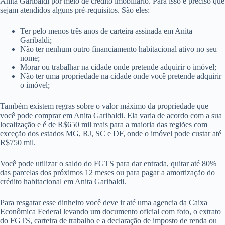
Anita Garibaldi por meio de crédito imobiliário. Para isso é preciso que
sejam atendidos alguns pré-requisitos. São eles:
Ter pelo menos três anos de carteira assinada em Anita
Garibaldi;
Não ter nenhum outro financiamento habitacional ativo no seu
nome;
Morar ou trabalhar na cidade onde pretende adquirir o imóvel;
Não ter uma propriedade na cidade onde você pretende adquirir
o imóvel;
Também existem regras sobre o valor máximo da propriedade que
você pode comprar em Anita Garibaldi. Ela varia de acordo com a sua
localização e é de R$650 mil reais para a maioria das regiões com
exceção dos estados MG, RJ, SC e DF, onde o imóvel pode custar até
R$750 mil.
Você pode utilizar o saldo do FGTS para dar entrada, quitar até 80%
das parcelas dos próximos 12 meses ou para pagar a amortização do
crédito habitacional em Anita Garibaldi.
Para resgatar esse dinheiro você deve ir até uma agencia da Caixa
Econômica Federal levando um documento oficial com foto, o extrato
do FGTS, carteira de trabalho e a declaração de imposto de renda ou