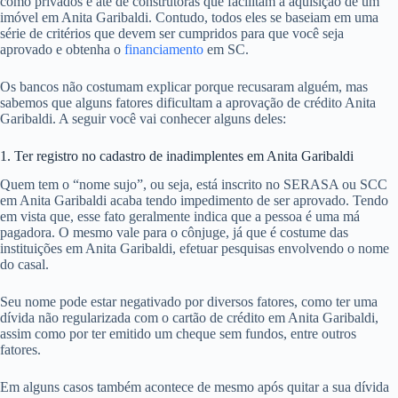
como privados e até de construtoras que facilitam a aquisição de um
imóvel em Anita Garibaldi. Contudo, todos eles se baseiam em uma
série de critérios que devem ser cumpridos para que você seja
aprovado e obtenha o
financiamento
em SC.
Os bancos não costumam explicar porque recusaram alguém, mas
sabemos que alguns fatores dificultam a aprovação de crédito Anita
Garibaldi. A seguir você vai conhecer alguns deles:
1. Ter registro no cadastro de inadimplentes em Anita Garibaldi
Quem tem o “nome sujo”, ou seja, está inscrito no SERASA ou SCC
em Anita Garibaldi acaba tendo impedimento de ser aprovado. Tendo
em vista que, esse fato geralmente indica que a pessoa é uma má
pagadora. O mesmo vale para o cônjuge, já que é costume das
instituições em Anita Garibaldi, efetuar pesquisas envolvendo o nome
do casal.
Seu nome pode estar negativado por diversos fatores, como ter uma
dívida não regularizada com o cartão de crédito em Anita Garibaldi,
assim como por ter emitido um cheque sem fundos, entre outros
fatores.
Em alguns casos também acontece de mesmo após quitar a sua dívida