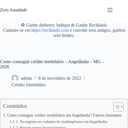
Pular
para
Zero Anuidade
o
conteúdo
♻️ Ganhe dinheiro: Indique & Ganhe Reciklado
Cadastre-se em
https://reciklado.com
e convide seus amigos, ganhos
sem limites.
Como conseguir crédito imobiliário – Angelândia – MG –
2026
admin
8 de novembro de 2022
Crédito Imobiliário
Conteúdos
Como conseguir crédito imobiliário em Angelândia? Fatores limitantes
1. Ter registro no cadastro de inadimplentes em Angelândia
2. Possuir outros financiamentos