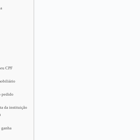
ba
 seu CPF
obiliário
o pedido
a da instituição
a
e ganha