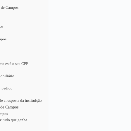
co de Campos
os
mpos
mo está o seu CPF
obiliário
o pedido
 a resposta da instituição
o de Campos
ampos
te tudo que ganha