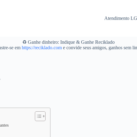
Atendimento L
♻️ Ganhe dinheiro: Indique & Ganhe Reciklado
stre-se em
https://reciklado.com
e convide seus amigos, ganhos sem lim
6
antes