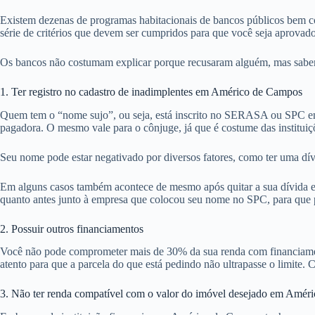
Existem dezenas de programas habitacionais de bancos públicos bem c
série de critérios que devem ser cumpridos para que você seja aprovad
Os bancos não costumam explicar porque recusaram alguém, mas sabemo
1. Ter registro no cadastro de inadimplentes em Américo de Campos
Quem tem o “nome sujo”, ou seja, está inscrito no SERASA ou SPC em
pagadora. O mesmo vale para o cônjuge, já que é costume das institu
Seu nome pode estar negativado por diversos fatores, como ter uma dí
Em alguns casos também acontece de mesmo após quitar a sua dívida em
quanto antes junto à empresa que colocou seu nome no SPC, para que pos
2. Possuir outros financiamentos
Você não pode comprometer mais de 30% da sua renda com financiamentos
atento para que a parcela do que está pedindo não ultrapasse o limite.
3. Não ter renda compatível com o valor do imóvel desejado em Amér