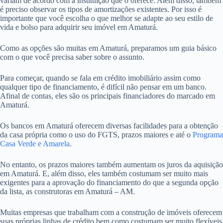
variam de acordo com a instituição que o oferece. Além disso, também
é preciso observar os tipos de amortizações existentes. Por isso é
importante que você escolha o que melhor se adapte ao seu estilo de
vida e bolso para adquirir seu imóvel em Amaturá.
Como as opções são muitas em Amaturá, preparamos um guia básico
com o que você precisa saber sobre o assunto.
Para começar, quando se fala em crédito imobiliário assim como
qualquer tipo de financiamento, é difícil não pensar em um banco.
Afinal de contas, eles são os principais financiadores do marcado em
Amaturá.
Os bancos em Amaturá oferecem diversas facilidades para a obtenção
da casa própria como o uso do FGTS, prazos maiores e até o
Programa
Casa Verde e Amarela
.
No entanto, os prazos maiores também aumentam os juros da aquisição
em Amaturá. E, além disso, eles também costumam ser muito mais
exigentes para a aprovação do financiamento do que a segunda opção
da lista, as construtoras em Amaturá – AM.
Muitas empresas que trabalham com a construção de imóveis oferecem
suas próprias linhas de crédito bem como costumam ser muito flexíveis