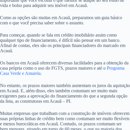
importante que você escolha o que melhor se adapte ao seu estilo de
vida e bolso para adquirir seu imóvel em Acauã.
Como as opções são muitas em Acauã, preparamos um guia básico
com o que você precisa saber sobre o assunto.
Para começar, quando se fala em crédito imobiliário assim como
qualquer tipo de financiamento, é difícil não pensar em um banco.
Afinal de contas, eles são os principais financiadores do marcado em
Acauã.
Os bancos em Acauã oferecem diversas facilidades para a obtenção da
casa própria como o uso do FGTS, prazos maiores e até o
Programa
Casa Verde e Amarela
.
No entanto, os prazos maiores também aumentam os juros da aquisição
em Acauã. E, além disso, eles também costumam ser muito mais
exigentes para a aprovação do financiamento do que a segunda opção
da lista, as construtoras em Acauã – PI.
Muitas empresas que trabalham com a construção de imóveis oferecem
suas próprias linhas de crédito bem como costumam ser muito flexíveis
e menos burocráticas em Acauã. Contudo, os prazos costumam ser
bem menores, girando em torno de 60 meses, o que na maioria dos