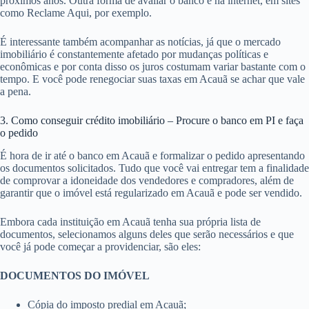
próximos anos. Outra forma de avaliar o banco é na internet, em sites
como Reclame Aqui, por exemplo.
É interessante também acompanhar as notícias, já que o mercado
imobiliário é constantemente afetado por mudanças políticas e
econômicas e por conta disso os juros costumam variar bastante com o
tempo. E você pode renegociar suas taxas em Acauã se achar que vale
a pena.
3. Como conseguir crédito imobiliário – Procure o banco em PI e faça
o pedido
É hora de ir até o banco em Acauã e formalizar o pedido apresentando
os documentos solicitados. Tudo que você vai entregar tem a finalidade
de comprovar a idoneidade dos vendedores e compradores, além de
garantir que o imóvel está regularizado em Acauã e pode ser vendido.
Embora cada instituição em Acauã tenha sua própria lista de
documentos, selecionamos alguns deles que serão necessários e que
você já pode começar a providenciar, são eles:
DOCUMENTOS DO IMÓVEL
Cópia do imposto predial em Acauã;