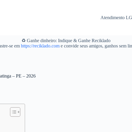
Atendimento L
♻️ Ganhe dinheiro: Indique & Ganhe Reciklado
stre-se em
https://reciklado.com
e convide seus amigos, ganhos sem lim
natinga – PE – 2026